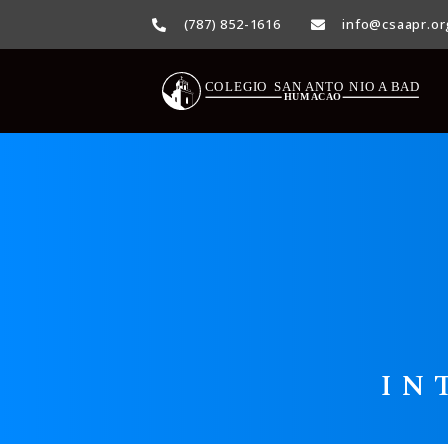
(787) 852-1616
info@csaapr.or
IN