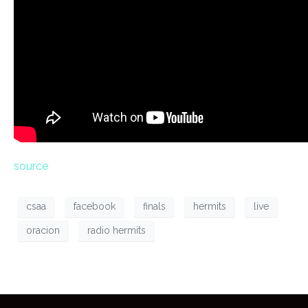
source
csaa
facebook
finals
hermits
live
oracion
radio hermits