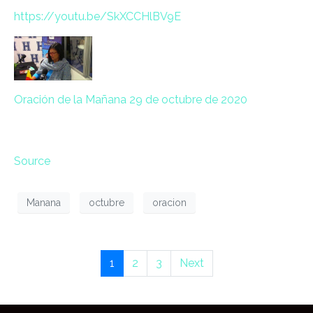
https://
youtu.be/
SkXCCHlBV9E
Oración de la Mañana 29 de octubre de 2020
Source
Manana
octubre
oracion
1
2
3
Next