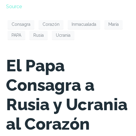
Source
Consagra
Corazón
Inmacualada
María
PAPA
Rusia
Ucrania
El Papa
Consagra a
Rusia y Ucrania
al Corazón