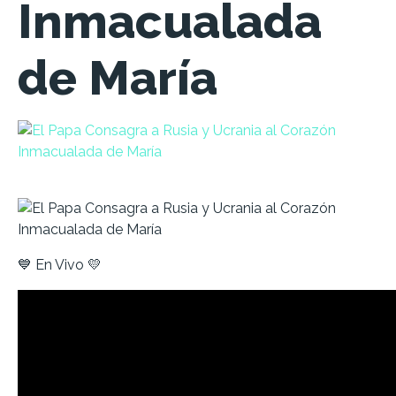
Inmacualada
de María
💙 En Vivo 💛