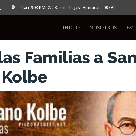
g
Carr 908 KM. 2.2 Barrio Tejas, Humacao, 00791
INICIO
NOSOTROS
EST
las Familias a Sa
 Kolbe