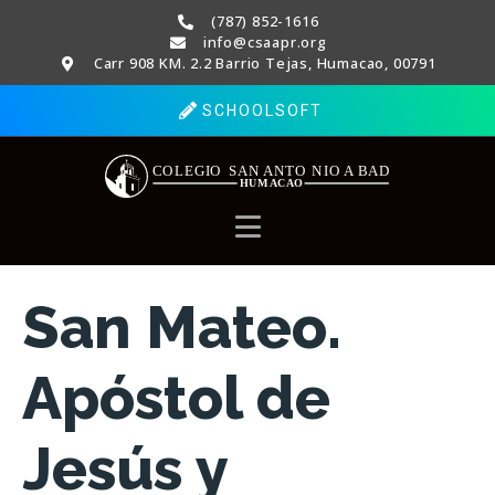
(787) 852-1616
info@csaapr.org
Carr 908 KM. 2.2 Barrio Tejas, Humacao, 00791
SCHOOLSOFT
San Mateo.
Apóstol de
Jesús y