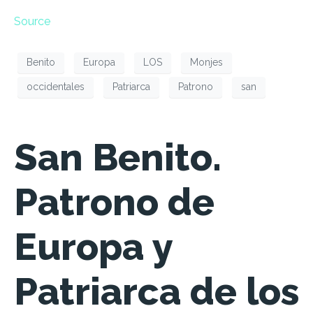
Source
Benito
Europa
LOS
Monjes
occidentales
Patriarca
Patrono
san
San Benito.
Patrono de
Europa y
Patriarca de los