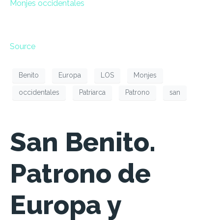
Monjes occidentales
Source
Benito
Europa
LOS
Monjes
occidentales
Patriarca
Patrono
san
San Benito.
Patrono de
Europa y