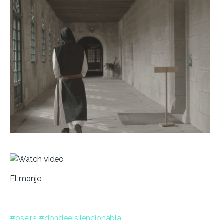
El monje
#oseira
#dondeelsilencio
habla