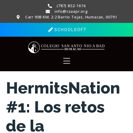
(787) 852-1616
info@csaapr.org
Carr 908 KM. 2.2 Barrio Tejas, Humacao, 00791
SCHOOLSOFT
HermitsNation
#1: Los retos
de la