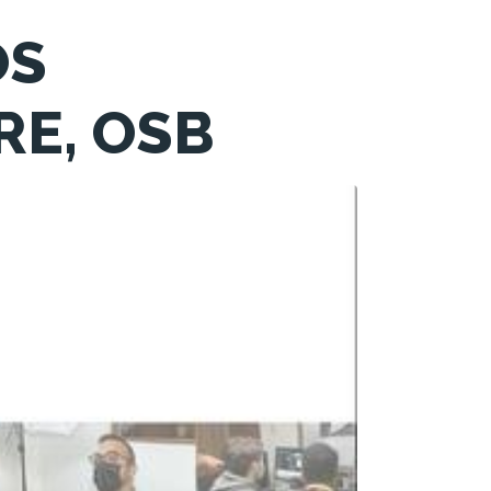
OS
RE, OSB