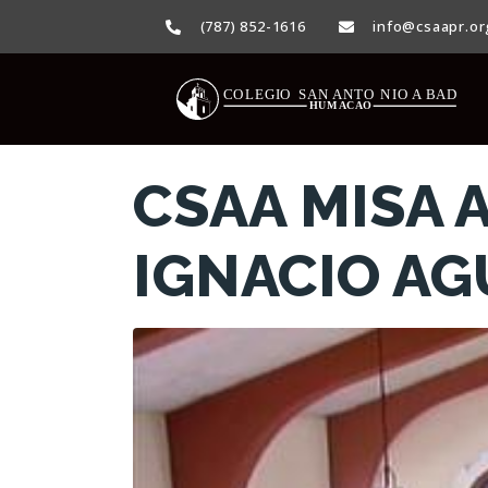
(787) 852-1616
info@csaapr.or
CSAA MISA 
IGNACIO AG