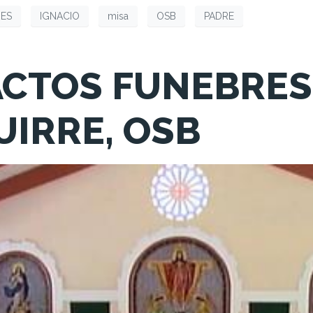
ES
IGNACIO
misa
OSB
PADRE
ACTOS FUNEBRES
UIRRE, OSB