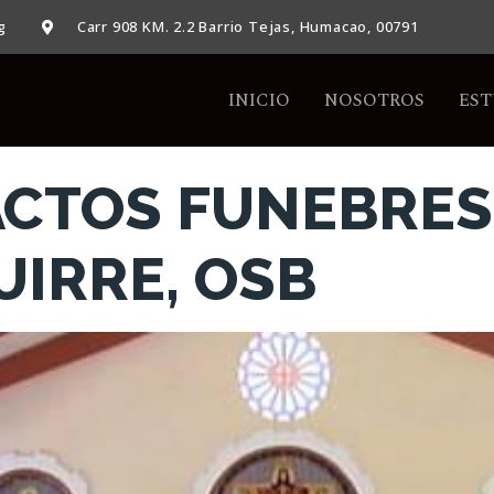
g
Carr 908 KM. 2.2 Barrio Tejas, Humacao, 00791
INICIO
NOSOTROS
EST
ACTOS FUNEBRES
UIRRE, OSB