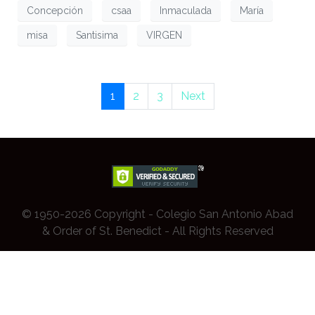
Concepción
csaa
Inmaculada
María
misa
Santisima
VIRGEN
1
2
3
Next
© 1950-2026 Copyright - Colegio San Antonio Abad
& Order of St. Benedict - All Rights Reserved