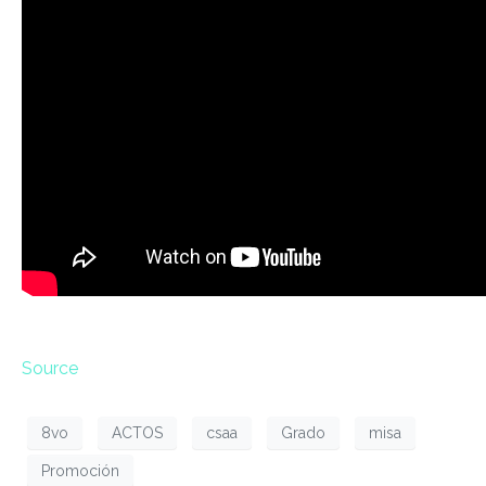
Source
8vo
ACTOS
csaa
Grado
misa
Promoción