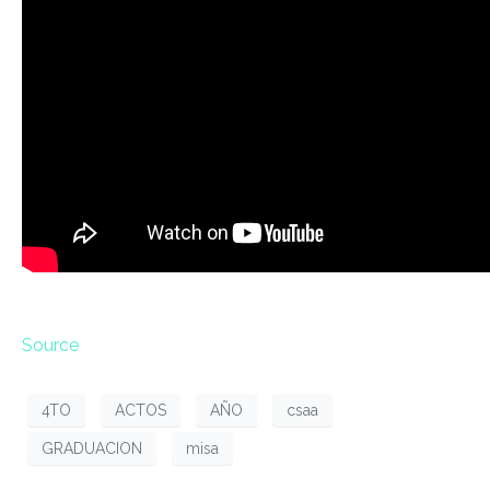
Source
4TO
ACTOS
AÑO
csaa
GRADUACION
misa