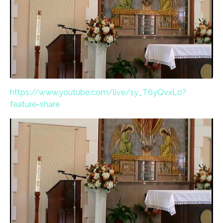
https://www.youtube.com/live/1y_T6yQvxL0?
feature=share