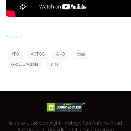
Source
4TO
ACTOS
AÑO
csaa
GRADUACION
misa
© 1950-2026 Copyright - Colegio San Antonio Abad
& Order of St. Benedict - All Rights Reserved