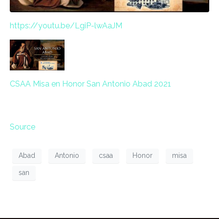
https://
youtu.be/
LgiP-lwAaJM
CSAA Misa en Honor San Antonio Abad 2021
Source
Abad
Antonio
csaa
Honor
misa
san